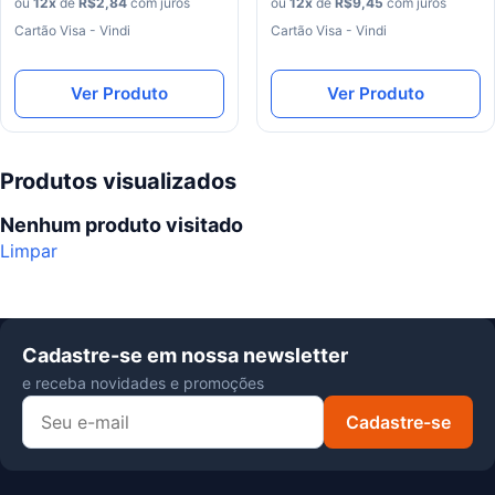
ou
12
x
de
R$
2
,
84
com juros
ou
12
x
de
R$
9
,
45
com juros
Cartão Visa - Vindi
Cartão Visa - Vindi
Ver Produto
Ver Produto
Produtos visualizados
Nenhum produto visitado
Limpar
Cadastre-se em nossa newsletter
e receba novidades e promoções
Cadastre-se