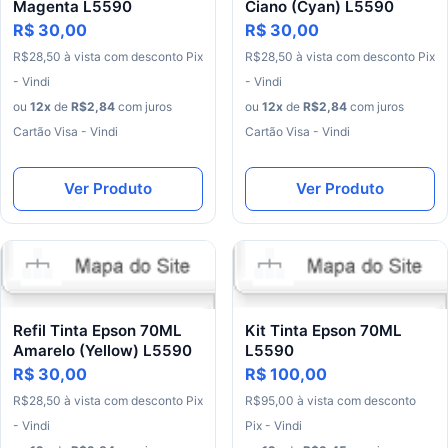
Magenta L5590
Ciano (Cyan) L5590
R$ 30,00
R$ 30,00
R$
28
,
50
à
vista
com
desconto
Pix
R$
28
,
50
à
vista
com
desconto
Pix
- Vindi
- Vindi
ou
12
x
de
R$
2
,
84
com juros
ou
12
x
de
R$
2
,
84
com juros
Cartão Visa - Vindi
Cartão Visa - Vindi
Ver Produto
Ver Produto
Refil Tinta Epson 70ML
Kit Tinta Epson 70ML
Amarelo (Yellow) L5590
L5590
R$ 30,00
R$ 100,00
R$
28
,
50
à
vista
com
desconto
Pix
R$
95
,
00
à
vista
com
desconto
- Vindi
Pix - Vindi