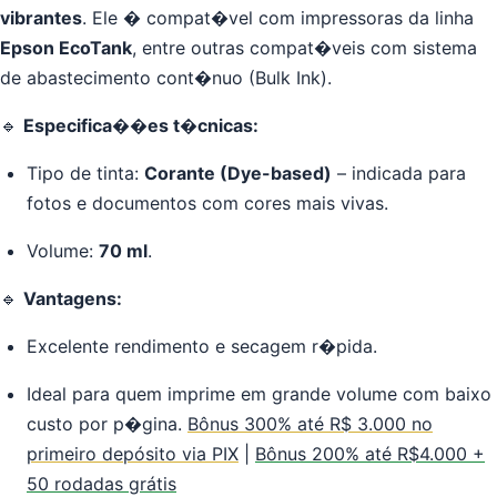
vibrantes
. Ele � compat�vel com impressoras da linha
Epson EcoTank
, entre outras compat�veis com sistema
de abastecimento cont�nuo (Bulk Ink).
🔹
Especifica��es t�cnicas:
Tipo de tinta:
Corante (Dye-based)
– indicada para
fotos e documentos com cores mais vivas.
Volume:
70 ml
.
🔹
Vantagens:
Excelente rendimento e secagem r�pida.
Ideal para quem imprime em grande volume com baixo
custo por p�gina.
Bônus 300% até R$ 3.000 no
primeiro depósito via PIX
|
Bônus 200% até R$4.000 +
50 rodadas grátis