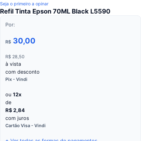
Seja o primeiro a opinar
Refil Tinta Epson 70ML Black L5590
Por:
30,00
R$
R$
28
,
50
à
vista
com
desconto
Pix - Vindi
ou
12
x
de
R$
2
,
84
com juros
Cartão Visa - Vindi
+ Ver todas as formas de pagamentos