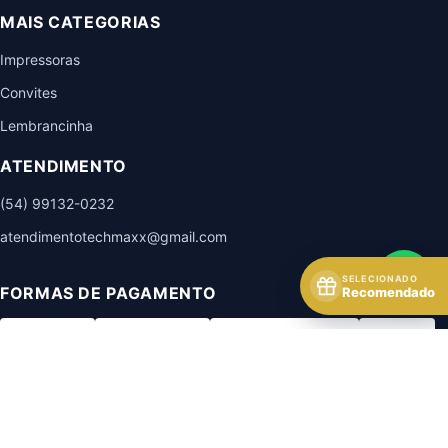
MAIS CATEGORIAS
Impressoras
Convites
Lembrancinha
ATENDIMENTO
(54) 99132-0232
atendimentotechmaxx@gmail.com
SELECIONADO
FORMAS DE PAGAMENTO
Recomendado
Boleto - Vindi
Transf. Bradesco
Transf. Banco do Brasil
Pix - Vindi
SELOS DE SEGURANÇA
Google Safe Browsing