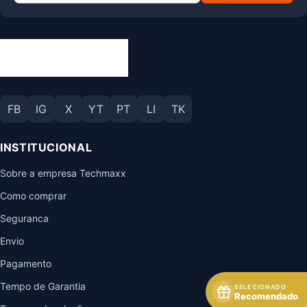
FB
IG
X
YT
PT
LI
TK
INSTITUCIONAL
Sobre a empresa Techmaxx
Como comprar
Seguranca
Envio
Pagamento
Tempo de Garantia
SELECIONADO
Recomendado