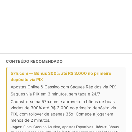
CONTEÚDO RECOMENDADO
57h.com — Bônus 300% até R$ 3.000 no primeiro
depósito via PIX
Apostas Online & Cassino com Saques Rápidos via PIX
Saques via PIX em 3 minutos, sem taxa e 24/7
Cadastre-se na 57h.com e aproveite o bônus de boas-
vindas de 300% até R$ 3.000 no primeiro depósito via
PIX, com rollover de apenas 35x. Comece a jogar em
menos de 2 minutos.
Jogos:
Slots, Cassino Ao Vivo, Apostas Esportivas ·
Bônus:
Bônus