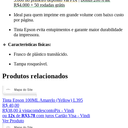
R$4.000 + 50 rodadas grátis
Ideal para quem imprime em grande volume com baixo custo
por página.
Tinta Epson evita entupimentos e garante maior durabilidade
da impressora.
🔹
Características físicas:
Frasco de plástico translúcido.
Tampa rosqueável.
Produtos relacionados
Tinta Epson 100ML Amarelo (Yellow) L395
R$ 40,00
R$
38
,
00
à
vista
com
desconto
Pix - Vindi
ou
12
x
de
R$
3
,
78
com juros
Cartão Visa - Vindi
Ver Produto