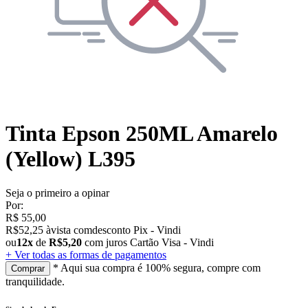
Tinta Epson 250ML Amarelo
(Yellow) L395
Seja o primeiro a opinar
Por:
R$
55,00
R$
52
,
25
à
vista
com
desconto
Pix - Vindi
ou
12
x
de
R$
5
,
20
com juros
Cartão Visa - Vindi
+ Ver todas as formas de pagamentos
* Aqui sua compra é 100% segura, compre com
Comprar
tranquilidade.