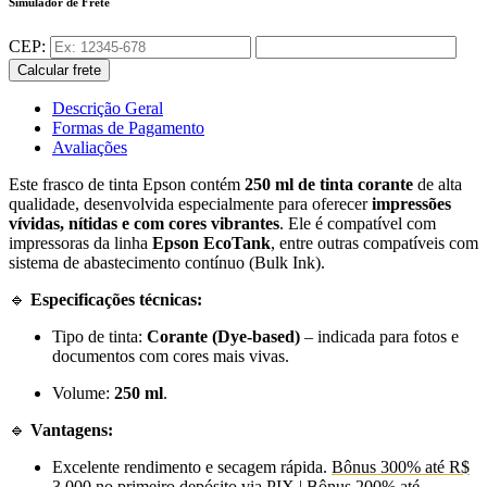
Simulador de Frete
CEP:
Calcular frete
Descrição Geral
Formas de Pagamento
Avaliações
Este frasco de tinta Epson contém
250 ml de tinta corante
de alta
qualidade, desenvolvida especialmente para oferecer
impressões
vívidas, nítidas e com cores vibrantes
. Ele é compatível com
impressoras da linha
Epson EcoTank
, entre outras compatíveis com
sistema de abastecimento contínuo (Bulk Ink).
🔹
Especificações técnicas:
Tipo de tinta:
Corante (Dye-based)
– indicada para fotos e
documentos com cores mais vivas.
Volume:
250 ml
.
🔹
Vantagens:
Excelente rendimento e secagem rápida.
Bônus 300% até R$
3.000 no primeiro depósito via PIX
|
Bônus 200% até