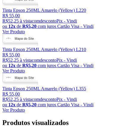
Tinta Epson 250ML Amarelo (Yellow) L220
R$ 55,00
R$
52
,
25
à
vista
com
desconto
Pix - Vindi
ou
12
x
de
R$
5
,
20
com juros
Cartão Visa - Vindi
Ver Produto
Tinta Epson 250ML Amarelo (Yellow) L210
R$ 55,00
R$
52
,
25
à
vista
com
desconto
Pix - Vindi
ou
12
x
de
R$
5
,
20
com juros
Cartão Visa - Vindi
Ver Produto
Tinta Epson 250ML Amarelo (Yellow) L355
R$ 55,00
R$
52
,
25
à
vista
com
desconto
Pix - Vindi
ou
12
x
de
R$
5
,
20
com juros
Cartão Visa - Vindi
Ver Produto
Produtos visualizados