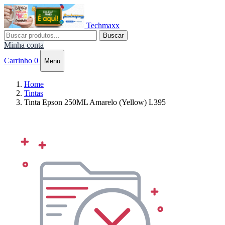
Techmaxx
Buscar
Minha conta
Carrinho
0
Menu
Home
Tintas
Tinta Epson 250ML Amarelo (Yellow) L395