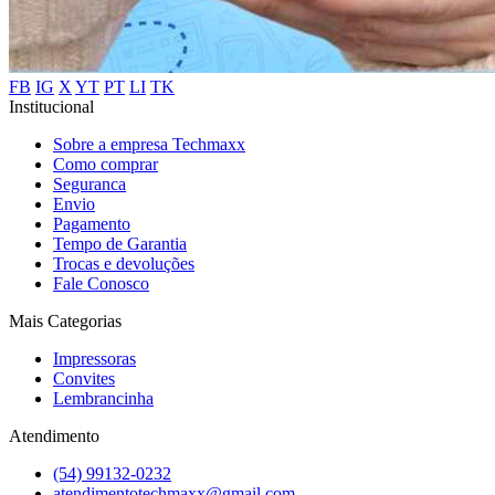
FB
IG
X
YT
PT
LI
TK
Institucional
Sobre a empresa Techmaxx
Como comprar
Seguranca
Envio
Pagamento
Tempo de Garantia
Trocas e devoluções
Fale Conosco
Mais Categorias
Impressoras
Convites
Lembrancinha
Atendimento
(54) 99132-0232
atendimentotechmaxx@gmail.com