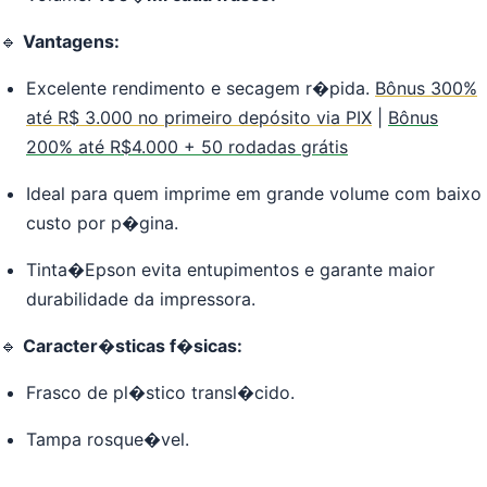
🔹
Vantagens:
Excelente rendimento e secagem r�pida.
Bônus 300%
até R$ 3.000 no primeiro depósito via PIX
|
Bônus
200% até R$4.000 + 50 rodadas grátis
Ideal para quem imprime em grande volume com baixo
custo por p�gina.
Tinta�Epson evita entupimentos e garante maior
durabilidade da impressora.
🔹
Caracter�sticas f�sicas:
Frasco de pl�stico transl�cido.
Tampa rosque�vel.