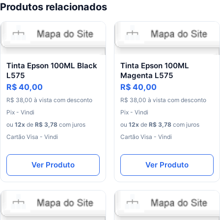
Produtos relacionados
Tinta Epson 100ML Black
Tinta Epson 100ML
L575
Magenta L575
R$ 40,00
R$ 40,00
R$
38
,
00
à
vista
com
desconto
R$
38
,
00
à
vista
com
desconto
Pix - Vindi
Pix - Vindi
ou
12
x
de
R$
3
,
78
com juros
ou
12
x
de
R$
3
,
78
com juros
Cartão Visa - Vindi
Cartão Visa - Vindi
Ver Produto
Ver Produto