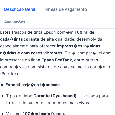
Descrição Geral
Formas de Pagamento
Avaliações
Estes frascos de tinta Epson cont�m
10
0 ml de
cada�tinta corante
de alta qualidade, desenvolvida
especialmente para oferecer
impress�es v�vidas,
n�tidas e com cores vibrantes
. Ele � compat�vel com
impressoras da linha
Epson EcoTank
, entre outras
compat�veis com sistema de abastecimento cont�nuo
(Bulk Ink).
🔹
Especifica��es t�cnicas:
Tipo de tinta:
Corante (Dye-based)
– indicada para
fotos e documentos com cores mais vivas.
Volume:
10
0
�ml cada frasco.