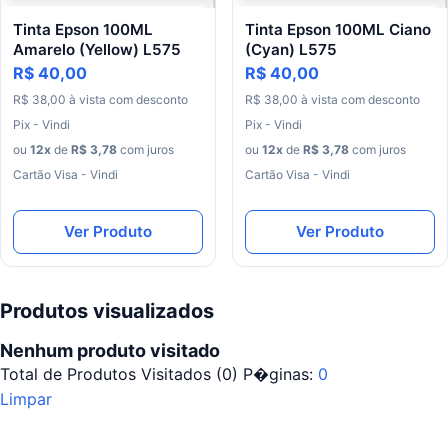
Tinta Epson 100ML
Tinta Epson 100ML Ciano
Amarelo (Yellow) L575
(Cyan) L575
R$ 40,00
R$ 40,00
R$
38
,
00
à
vista
com
desconto
R$
38
,
00
à
vista
com
desconto
Pix - Vindi
Pix - Vindi
ou
12
x
de
R$
3
,
78
com juros
ou
12
x
de
R$
3
,
78
com juros
Cartão Visa - Vindi
Cartão Visa - Vindi
Ver Produto
Ver Produto
Produtos visualizados
Nenhum produto visitado
Total de Produtos Visitados (
0
)
P�ginas:
0
Limpar