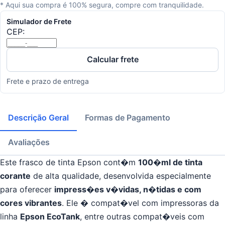
* Aqui sua compra é 100% segura, compre com tranquilidade.
Simulador de Frete
CEP:
Calcular frete
Frete e prazo de entrega
Descrição Geral
Formas de Pagamento
Avaliações
Este frasco de tinta Epson cont�m
100
�ml de tinta
corante
de alta qualidade, desenvolvida especialmente
para oferecer
impress�es v�vidas, n�tidas e com
cores vibrantes
. Ele � compat�vel com impressoras da
linha
Epson EcoTank
, entre outras compat�veis com