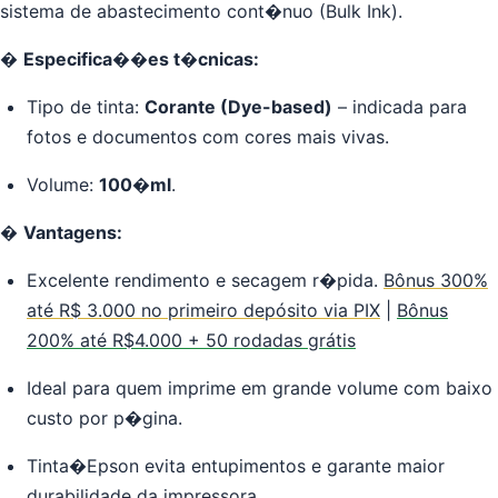
sistema de abastecimento cont�nuo (Bulk Ink).
�
Especifica��es t�cnicas:
Tipo de tinta:
Corante (Dye-based)
– indicada para
fotos e documentos com cores mais vivas.
Volume:
100
�
ml
.
�
Vantagens:
Excelente rendimento e secagem r�pida.
Bônus 300%
até R$ 3.000 no primeiro depósito via PIX
|
Bônus
200% até R$4.000 + 50 rodadas grátis
Ideal para quem imprime em grande volume com baixo
custo por p�gina.
Tinta�Epson evita entupimentos e garante maior
durabilidade da impressora.